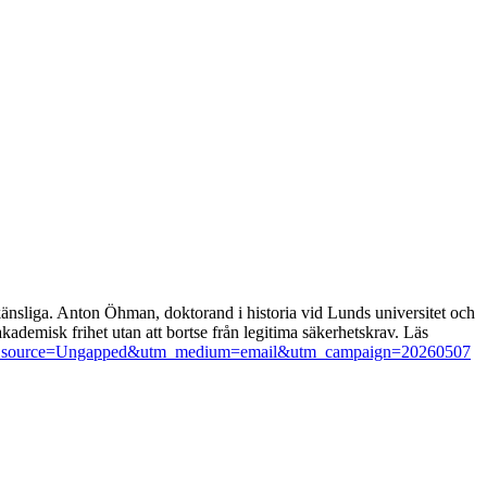
 känsliga. Anton Öhman, doktorand i historia vid Lunds universitet och
kademisk frihet utan att bortse från legitima säkerhetskrav. Läs
het?utm_source=Ungapped&utm_medium=email&utm_campaign=20260507