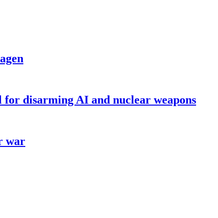
dagen
ll for disarming AI and nuclear weapons
r war