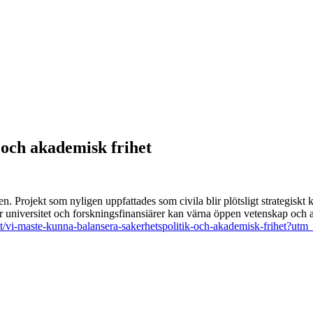
 och akademisk frihet
. Projekt som nyligen uppfattades som civila blir plötsligt strategiskt
r universitet och forskningsfinansiärer kan värna öppen vetenskap och a
batt/vi-maste-kunna-balansera-sakerhetspolitik-och-akademisk-fri