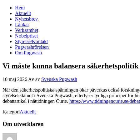
Hem
Svenska Pugwash
Aktuellt
Nyhetsbrev
Länkar
Verksamhet
Nobelpriset
Styrelse/Kontakt
Pugwashrörelsen
Om Pugwash
Vi måste kunna balansera säkerhetspolitik
10 maj 2026
Av
av
Svenska Pugwash
När den säkerhetspolitiska spänningen ökar påverkas också forskningen
styrelseledamot i Svenska Pugwash, efterlyser tydliga principer för hu
debattartikel i nättidningen Curie.
https://www.tidningencurie.se/de
Kategori
Aktuellt
Om utvecklaren