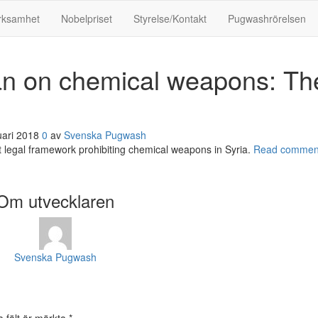
rksamhet
Nobelpriset
Styrelse/Kontakt
Pugwashrörelsen
an on chemical weapons: Th
uari 2018
0
av
Svenska Pugwash
nt legal framework prohibiting chemical weapons in Syria.
Read commen
Om utvecklaren
Svenska Pugwash