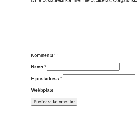
Din e-postadress kommer inte publiceras.
Obligatorisk
Kommentar
*
Namn
*
E-postadress
*
Webbplats