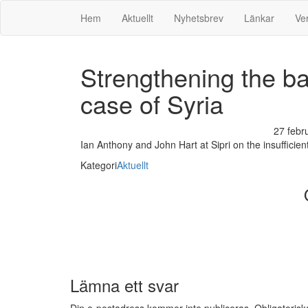
Svenska Pugwash
Hem
Aktuellt
Nyhetsbrev
Länkar
Ve
Strengthening the b
case of Syria
27 febr
Ian Anthony and John Hart at Sipri on the insufficie
Kategori
Aktuellt
Lämna ett svar