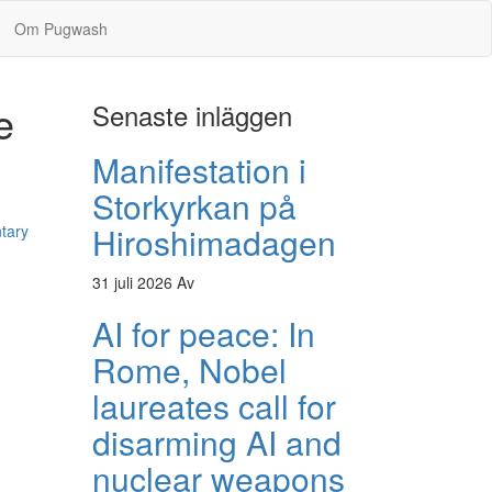
Om Pugwash
e
Senaste inläggen
Manifestation i
Storkyrkan på
Hiroshimadagen
tary
31 juli 2026
Av
AI for peace: In
Rome, Nobel
laureates call for
disarming AI and
nuclear weapons