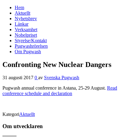
Hem
Svenska Pugwash
Aktuellt
Nyhetsbrev
Länkar
Verksamhet
Nobelpriset
Styrelse/Kontakt
Pugwashrörelsen
Om Pugwash
Confronting New Nuclear Dangers
31 augusti 2017
0
av
Svenska Pugwash
Pugwash annual conference in Astana, 25-29 August.
Read
conference schedule and declaration
Kategori
Aktuellt
Om utvecklaren