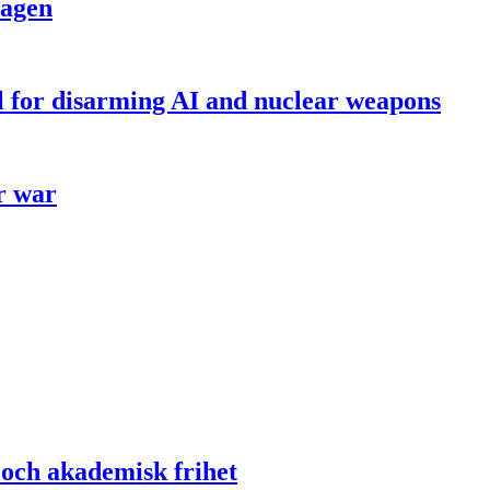
dagen
ll for disarming AI and nuclear weapons
r war
 och akademisk frihet