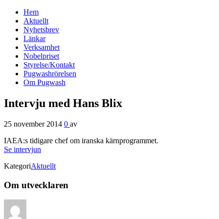
Hem
Svenska Pugwash
Aktuellt
Nyhetsbrev
Länkar
Verksamhet
Nobelpriset
Styrelse/Kontakt
Pugwashrörelsen
Om Pugwash
Intervju med Hans Blix
25 november 2014
0
av
IAEA:s tidigare chef om iranska kärnprogrammet.
Se intervjun
Kategori
Aktuellt
Om utvecklaren