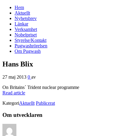
Hem
Svenska Pugwash
Aktuellt
Nyhetsbrev
Länkar
Verksamhet
Nobelpriset
Styrelse/Kontakt
Pugwashrörelsen
Om Pugwash
Hans Blix
27 maj 2013
0
av
On Britains´ Trident nuclear programme
Read article
Kategori
Aktuellt
Publicerat
Om utvecklaren