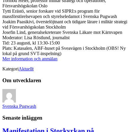
Tormod Heier, professor militär strategi och operationer,
Försvarshögskolan Oslo
Tytti Erästö, senior forskare vid SIPRI:s program för
massförstörelsevapen och styrelseledamot i Svenska Pugwash
Joakim Paasikivi, överstelöjtnant och tidigare lärare i militär strategi
vid Försvarshögskolan Stockholm
Josefin Lind, generalsekreterare Svenska Läkare mot Kärnvapen
Moderator: Lisa Röstlund, journalist
Tid: 23 augusti, kl 13:30-15:00
Plats: Katasalen, ABF-huset på Sveavägen i Stockholm (OBS! Ny
lokal på grund SVT-inspelning)
Mer information och anmälan
Kategori
Aktuellt
Om utvecklaren
Svenska Pugwash
Senaste inläggen
Manifestation i Storkyrkan på