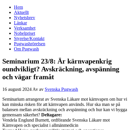
Hem
Svenska Pugwash
Aktuellt
Nyhetsbrev
Länkar
Verksamhet
Nobelpriset
Styrelse/Kontakt
Pugwashrörelsen
Om Pugwash
Seminarium 23/8: Är kärnvapenkrig
oundvikligt? Avskräckning, avspänning
och vägar framåt
16 augusti 2024
Av
av
Svenska Pugwash
Seminarium arrangerat av Svenska Läkare mot kärnvapen om hur vi
kan minska risken för att kärnvapen används. Hur ska man se på
balansen mellan avskräckning och avspänning och hur kan vi bygga
gemensam säkerhet?
Deltagare:
Vendela Englund Burnett, ordförande Svenska Läkare mot
Kärnvapen och specialist i allmänmedicin