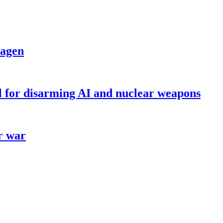
dagen
ll for disarming AI and nuclear weapons
r war