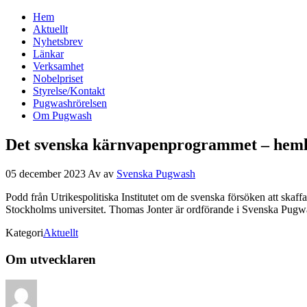
Hem
Svenska Pugwash
Aktuellt
Nyhetsbrev
Länkar
Verksamhet
Nobelpriset
Styrelse/Kontakt
Pugwashrörelsen
Om Pugwash
Det svenska kärnvapenprogrammet – hemlig
05 december 2023
Av
av
Svenska Pugwash
Podd från Utrikespolitiska Institutet om de svenska försöken att skaff
Stockholms universitet. Thomas Jonter är ordförande i Svenska Pug
Kategori
Aktuellt
Om utvecklaren