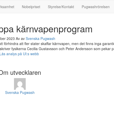
rksamhet
Nobelpriset
Styrelse/Kontakt
Pugwashrörelsen
oppa kärnvapenprogram
mber 2023
Av
av
Svenska Pugwash
förhindra att fler stater skaffar kärnvapen, men det finns inga garanti
skriver fysikerna Cecilia Gustavsson och Peter Andersson som pekar 
Läs analys på UI:s webb
Om utvecklaren
Svenska Pugwash