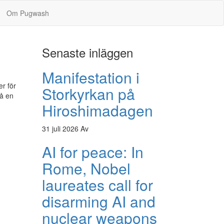
Om Pugwash
Senaste inläggen
Manifestation i
er för
Storkyrkan på
på en
Hiroshimadagen
31 juli 2026
Av
AI for peace: In
Rome, Nobel
laureates call for
disarming AI and
nuclear weapons