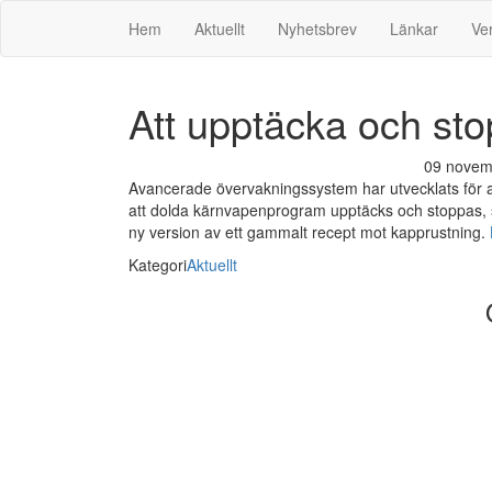
Svenska Pugwash
Hem
Aktuellt
Nyhetsbrev
Länkar
Ve
Att upptäcka och st
09 nove
Avancerade övervakningssystem har utvecklats för att 
att dolda kärnvapenprogram upptäcks och stoppas, 
ny version av ett gammalt recept mot kapprustning.
Kategori
Aktuellt