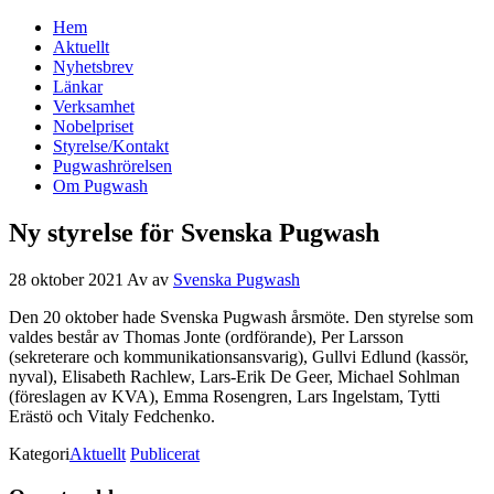
Hem
Svenska Pugwash
Aktuellt
Nyhetsbrev
Länkar
Verksamhet
Nobelpriset
Styrelse/Kontakt
Pugwashrörelsen
Om Pugwash
Ny styrelse för Svenska Pugwash
28 oktober 2021
Av
av
Svenska Pugwash
Den 20 oktober hade Svenska Pugwash årsmöte. Den styrelse som
valdes består av Thomas Jonte (ordförande), Per Larsson
(sekreterare och kommunikationsansvarig), Gullvi Edlund (kassör,
nyval), Elisabeth Rachlew, Lars-Erik De Geer, Michael Sohlman
(föreslagen av KVA), Emma Rosengren, Lars Ingelstam, Tytti
Erästö och Vitaly Fedchenko.
Kategori
Aktuellt
Publicerat