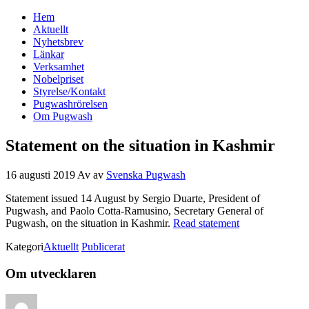
Hem
Svenska Pugwash
Aktuellt
Nyhetsbrev
Länkar
Verksamhet
Nobelpriset
Styrelse/Kontakt
Pugwashrörelsen
Om Pugwash
Statement on the situation in Kashmir
16 augusti 2019
Av
av
Svenska Pugwash
Statement issued 14 August by Sergio Duarte, President of
Pugwash, and Paolo Cotta-Ramusino, Secretary General of
Pugwash, on the situation in Kashmir.
Read statement
Kategori
Aktuellt
Publicerat
Om utvecklaren