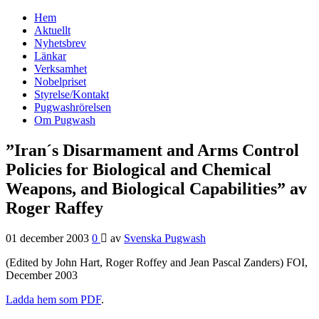
Hem
Svenska Pugwash
Aktuellt
Nyhetsbrev
Länkar
Verksamhet
Nobelpriset
Styrelse/Kontakt
Pugwashrörelsen
Om Pugwash
”Iran´s Disarmament and Arms Control
Policies for Biological and Chemical
Weapons, and Biological Capabilities” av
Roger Raffey
01 december 2003
0
av
Svenska Pugwash
(Edited by John Hart, Roger Roffey and Jean Pascal Zanders) FOI,
December 2003
Ladda hem som PDF
.